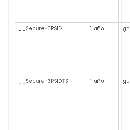
__Secure-3PSID
1 año
.g
__Secure-3PSIDTS
1 año
.g