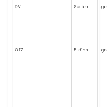
DV
Sesión
.g
OTZ
5 días
.g