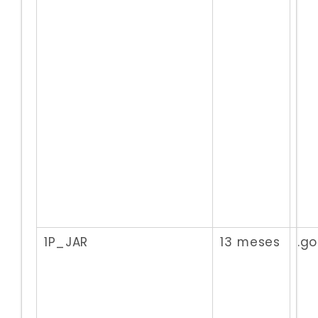
1P_JAR
13 meses
.g