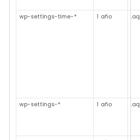
wp-settings-time-*
1 año
.a
wp-settings-*
1 año
.a