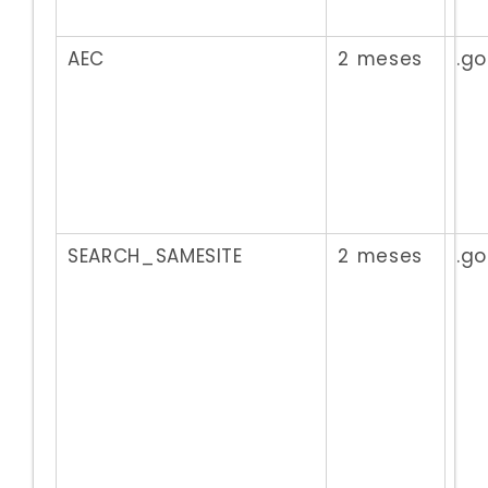
AEC
2 meses
.g
SEARCH_SAMESITE
2 meses
.g