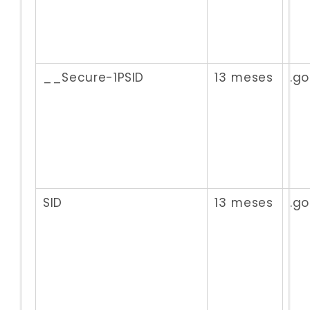
__Secure-1PSID
13 meses
.g
SID
13 meses
.g