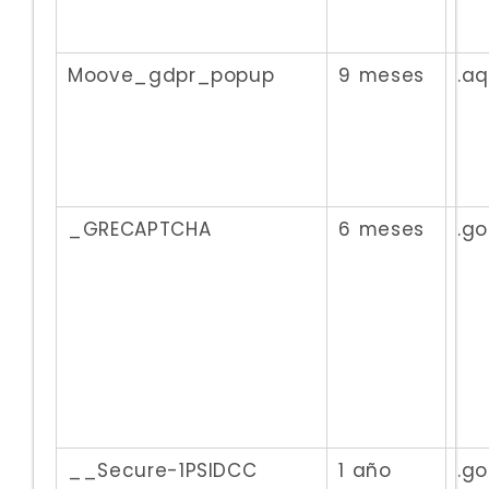
Moove_gdpr_popup
9 meses
.a
_GRECAPTCHA
6 meses
.g
__Secure-1PSIDCC
1 año
.g