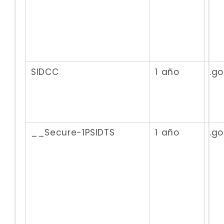
SIDCC
1 año
.g
__Secure-1PSIDTS
1 año
.g