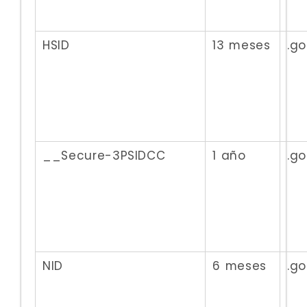
HSID
13 meses
.g
__Secure-3PSIDCC
1 año
.g
NID
6 meses
.g