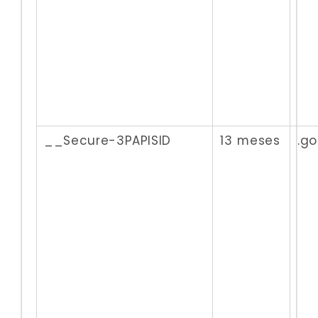
__Secure-3PAPISID
13 meses
.g