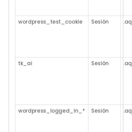
wordpress_test_cookie
Sesión
.a
tk_ai
Sesión
.a
wordpress_logged_in_*
Sesión
.a