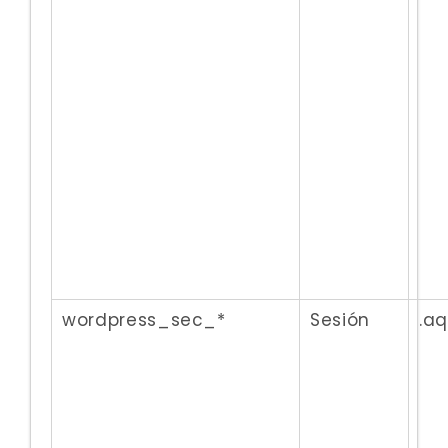
wordpress_sec_*
Sesión
.a